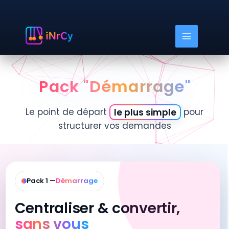
Aller
au
contenu
Pack "Démarrage"
Le point de départ
le plus simple
pour
structurer vos demandes
Pack 1 —
Démarrage
Centraliser & convertir,
sans vous